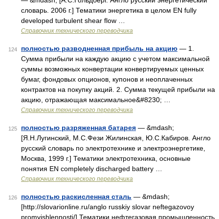
— &mdash; [А.С.Гольдберг. Англо русский энергетический
словарь. 2006 г.] Тематики энергетика в целом EN fully
developed turbulent shear flow …
Справочник технического переводчика
полностью разводненная прибыль на акцию
— 1.
124
Сумма прибыли на каждую акцию с учетом максимальной
суммы возможных конвертации конвертируемых ценных
бумаг, фондовых опционов, купонов и неоплаченных
контрактов на покупку акций. 2. Сумма текущей прибыли на
акцию, отражающая максимальное&#8230; …
Справочник технического переводчика
полностью разряженная батарея
— &mdash;
125
[Я.Н.Лугинский, М.С.Фези Жилинская, Ю.С.Кабиров. Англо
русский словарь по электротехнике и электроэнергетике,
Москва, 1999 г.] Тематики электротехника, основные
понятия EN completely discharged battery …
Справочник технического переводчика
полностью раскисленная сталь
— &mdash;
126
[http://slovarionline.ru/anglo russkiy slovar neftegazovoy
promyishlennosti/] Тематики нефтегазовая промышленность