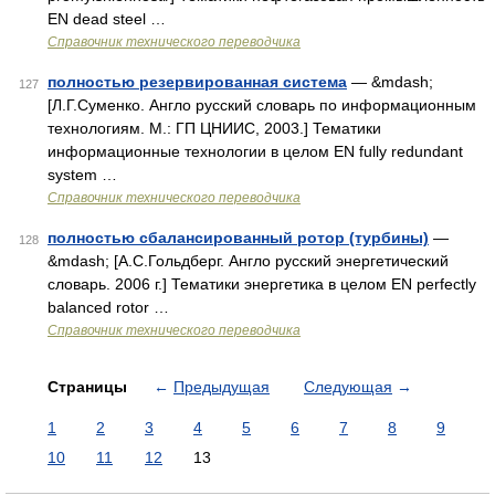
EN dead steel …
Справочник технического переводчика
полностью резервированная система
— &mdash;
127
[Л.Г.Суменко. Англо русский словарь по информационным
технологиям. М.: ГП ЦНИИС, 2003.] Тематики
информационные технологии в целом EN fully redundant
system …
Справочник технического переводчика
полностью сбалансированный ротор (турбины)
—
128
&mdash; [А.С.Гольдберг. Англо русский энергетический
словарь. 2006 г.] Тематики энергетика в целом EN perfectly
balanced rotor …
Справочник технического переводчика
Страницы
←
Предыдущая
Следующая
→
1
2
3
4
5
6
7
8
9
10
11
12
13